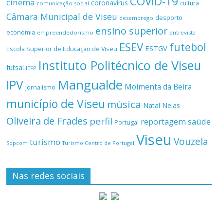
COVID-19
cinema
coronavírus
cultura
comunicação social
Câmara Municipal de Viseu
desporto
desemprego
ensino superior
economia
empreendedorismo
entrevista
ESEV
futebol
ESTGV
Escola Superior de Educação de Viseu
Instituto Politécnico de Viseu
futsal
IEFP
Mangualde
IPV
Moimenta da Beira
jornalismo
município de Viseu
música
Natal
Nelas
Oliveira de Frades
perfil
reportagem
saúde
Portugal
Viseu
Vouzela
turismo
Turismo Centro de Portugal
Sopcom
Nas redes sociais