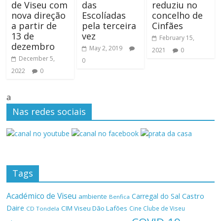
de Viseu com
das
reduziu no
nova direção
Escolíadas
concelho de
a partir de
pela terceira
Cinfães
13 de
vez
February 15,
dezembro
May 2, 2019
2021
0
December 5,
0
2022
0
a
Nas redes sociais
Tags
Académico de Viseu
Castro
Carregal do Sal
ambiente
Benfica
Daire
CIM Viseu Dão Lafões
Cine Clube de Viseu
CD Tondela