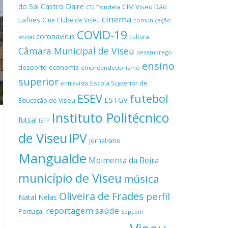
Castro Daire
do Sal
CIM Viseu Dão
CD Tondela
cinema
Lafões
Cine Clube de Viseu
comunicação
COVID-19
coronavírus
cultura
social
Câmara Municipal de Viseu
desemprego
ensino
desporto
economia
empreendedorismo
superior
Escola Superior de
entrevista
ESEV
futebol
ESTGV
Educação de Viseu
Instituto Politécnico
futsal
IEFP
de Viseu
IPV
jornalismo
Mangualde
Moimenta da Beira
município de Viseu
música
Oliveira de Frades
perfil
Natal
Nelas
reportagem
saúde
Portugal
Sopcom