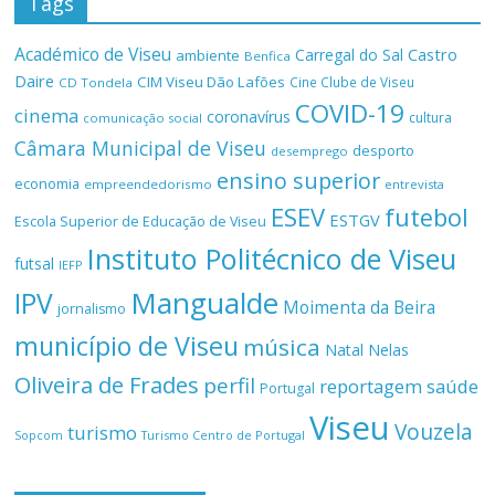
Tags
Académico de Viseu
Castro
Carregal do Sal
ambiente
Benfica
Daire
CIM Viseu Dão Lafões
Cine Clube de Viseu
CD Tondela
COVID-19
cinema
coronavírus
cultura
comunicação social
Câmara Municipal de Viseu
desporto
desemprego
ensino superior
economia
empreendedorismo
entrevista
ESEV
futebol
ESTGV
Escola Superior de Educação de Viseu
Instituto Politécnico de Viseu
futsal
IEFP
Mangualde
IPV
Moimenta da Beira
jornalismo
município de Viseu
música
Natal
Nelas
Oliveira de Frades
perfil
reportagem
saúde
Portugal
Viseu
Vouzela
turismo
Turismo Centro de Portugal
Sopcom