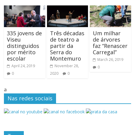
335 jovens de
Três décadas
Um milhar
Viseu
de teatro a
de árvores
distinguidos
partir da
faz “Renascer
por mérito
Serra do
Carregal”
escolar
Montemuro
March 26, 2019
April 24, 2019
November 28,
0
0
2020
0
a
Nas redes sociais