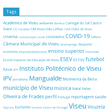
Tags
Académico de Viseu
Castro
Carregal do Sal
ambiente
Benfica
Daire
CIM Viseu Dão Lafões
Cine Clube de Viseu
CD Tondela
COVID-19
cinema
coronavírus
cultura
comunicação social
Câmara Municipal de Viseu
desporto
desemprego
ensino superior
economia
empreendedorismo
entrevista
ESEV
futebol
ESTGV
Escola Superior de Educação de Viseu
Instituto Politécnico de Viseu
futsal
IEFP
Mangualde
IPV
Moimenta da Beira
jornalismo
município de Viseu
música
Natal
Nelas
Oliveira de Frades
perfil
reportagem
saúde
Portugal
Viseu
Vouzela
turismo
Turismo Centro de Portugal
Sopcom