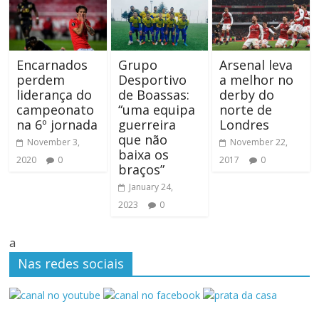
Encarnados
Grupo
Arsenal leva
perdem
Desportivo
a melhor no
liderança do
de Boassas:
derby do
campeonato
“uma equipa
norte de
na 6º jornada
guerreira
Londres
que não
November 3,
November 22,
baixa os
2020
0
2017
0
braços”
January 24,
2023
0
a
Nas redes sociais