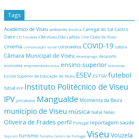
Tags
Académico de Viseu
Castro
Carregal do Sal
ambiente
Benfica
Daire
CIM Viseu Dão Lafões
Cine Clube de Viseu
CD Tondela
COVID-19
cinema
coronavírus
cultura
comunicação social
Câmara Municipal de Viseu
desporto
desemprego
ensino superior
economia
empreendedorismo
entrevista
ESEV
futebol
ESTGV
Escola Superior de Educação de Viseu
Instituto Politécnico de Viseu
futsal
IEFP
Mangualde
IPV
Moimenta da Beira
jornalismo
município de Viseu
música
Natal
Nelas
Oliveira de Frades
perfil
reportagem
saúde
Portugal
Viseu
Vouzela
turismo
Turismo Centro de Portugal
Sopcom