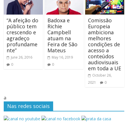
“A afeição do
Badoxa e
Comissão
público tem
Richie
Europeia
crescendo e
Campbell
ambiciona
agradeço
atuam na
melhores
profundame
Feira de São
condições de
nte”
Mateus
acesso a
conteúdos
June 26, 2016
May 16, 2019
audiovisuais
0
0
em toda a UE
October 26,
2021
0
a
Nas redes sociais