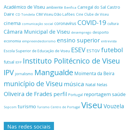
Académico de Viseu
Castro
Carregal do Sal
ambiente
Benfica
Daire
CIM Viseu Dão Lafões
Cine Clube de Viseu
CD Tondela
COVID-19
cinema
coronavírus
cultura
comunicação social
Câmara Municipal de Viseu
desporto
desemprego
ensino superior
economia
empreendedorismo
entrevista
ESEV
futebol
ESTGV
Escola Superior de Educação de Viseu
Instituto Politécnico de Viseu
futsal
IEFP
Mangualde
IPV
Moimenta da Beira
jornalismo
município de Viseu
música
Natal
Nelas
Oliveira de Frades
perfil
reportagem
saúde
Portugal
Viseu
Vouzela
turismo
Turismo Centro de Portugal
Sopcom
Nas redes sociais