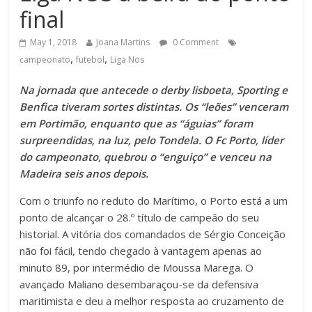
final
May 1, 2018
Joana Martins
0 Comment
,
,
campeonato
futebol
Liga Nos
Na jornada que antecede o derby lisboeta, Sporting e
Benfica tiveram sortes distintas. Os “leões” venceram
em Portimão, enquanto que as “águias” foram
surpreendidas, na luz, pelo Tondela. O Fc Porto, líder
do campeonato, quebrou o “enguiço” e venceu na
Madeira seis anos depois.
Com o triunfo no reduto do Marítimo, o Porto está a um
ponto de alcançar o 28.º título de campeão do seu
historial. A vitória dos comandados de Sérgio Conceição
não foi fácil, tendo chegado à vantagem apenas ao
minuto 89, por intermédio de Moussa Marega. O
avançado Maliano desembaraçou-se da defensiva
maritimista e deu a melhor resposta ao cruzamento de