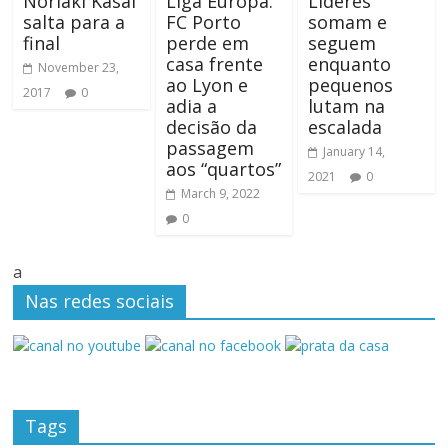
Noriaki Kasai
Liga Europa:
Líderes
salta para a
FC Porto
somam e
final
perde em
seguem
casa frente
enquanto
November 23,
ao Lyon e
pequenos
2017
0
adia a
lutam na
decisão da
escalada
passagem
January 14,
aos “quartos”
2021
0
March 9, 2022
0
a
Nas redes sociais
Tags