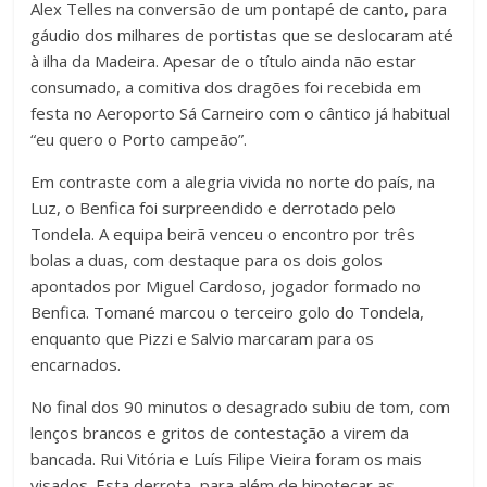
Alex Telles na conversão de um pontapé de canto, para
gáudio dos milhares de portistas que se deslocaram até
à ilha da Madeira. Apesar de o título ainda não estar
consumado, a comitiva dos dragões foi recebida em
festa no Aeroporto Sá Carneiro com o cântico já habitual
“eu quero o Porto campeão”.
Em contraste com a alegria vivida no norte do país, na
Luz, o Benfica foi surpreendido e derrotado pelo
Tondela. A equipa beirã venceu o encontro por três
bolas a duas, com destaque para os dois golos
apontados por Miguel Cardoso, jogador formado no
Benfica. Tomané marcou o terceiro golo do Tondela,
enquanto que Pizzi e Salvio marcaram para os
encarnados.
No final dos 90 minutos o desagrado subiu de tom, com
lenços brancos e gritos de contestação a virem da
bancada. Rui Vitória e Luís Filipe Vieira foram os mais
visados. Esta derrota, para além de hipotecar as