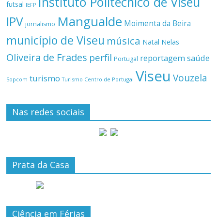
Instituto Politécnico de Viseu
futsal
IEFP
Mangualde
IPV
Moimenta da Beira
jornalismo
município de Viseu
música
Natal
Nelas
Oliveira de Frades
perfil
reportagem
saúde
Portugal
Viseu
Vouzela
turismo
Turismo Centro de Portugal
Sopcom
Nas redes sociais
Prata da Casa
Ciência em Férias