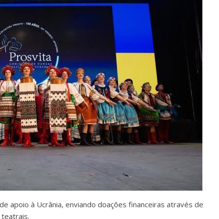
s de apoio à Ucrânia, enviando doações financeiras através de
teatrais.