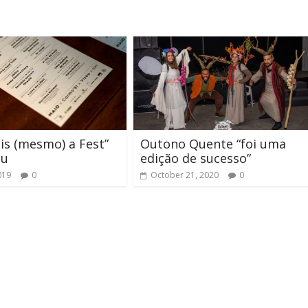
is (mesmo) a Fest”
Outono Quente “foi uma
eu
edição de sucesso”
019
0
October 21, 2020
0