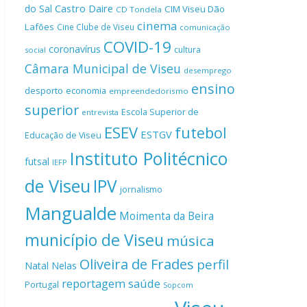
Castro Daire
do Sal
CIM Viseu Dão
CD Tondela
cinema
Lafões
Cine Clube de Viseu
comunicação
COVID-19
coronavírus
cultura
social
Câmara Municipal de Viseu
desemprego
ensino
desporto
economia
empreendedorismo
superior
Escola Superior de
entrevista
ESEV
futebol
ESTGV
Educação de Viseu
Instituto Politécnico
futsal
IEFP
de Viseu
IPV
jornalismo
Mangualde
Moimenta da Beira
município de Viseu
música
Oliveira de Frades
perfil
Natal
Nelas
reportagem
saúde
Portugal
Sopcom