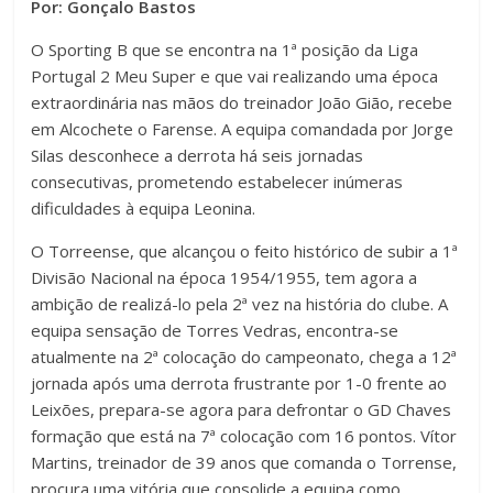
Por: Gonçalo Bastos
O Sporting B que se encontra na 1ª posição da Liga
Portugal 2 Meu Super e que vai realizando uma época
extraordinária nas mãos do treinador João Gião, recebe
em Alcochete o Farense. A equipa comandada por Jorge
Silas desconhece a derrota há seis jornadas
consecutivas, prometendo estabelecer inúmeras
dificuldades à equipa Leonina.
O Torreense, que alcançou o feito histórico de subir a 1ª
Divisão Nacional na época 1954/1955, tem agora a
ambição de realizá-lo pela 2ª vez na história do clube. A
equipa sensação de Torres Vedras, encontra-se
atualmente na 2ª colocação do campeonato, chega a 12ª
jornada após uma derrota frustrante por 1-0 frente ao
Leixões, prepara-se agora para defrontar o GD Chaves
formação que está na 7ª colocação com 16 pontos. Vítor
Martins, treinador de 39 anos que comanda o Torrense,
procura uma vitória que consolide a equipa como