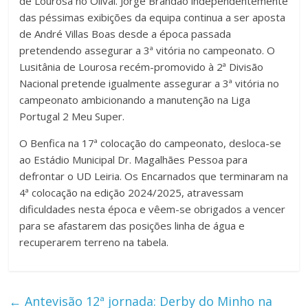
de Lourosa no Olival. Jorge Brandão independentemente
das péssimas exibições da equipa continua a ser aposta
de André Villas Boas desde a época passada
pretendendo assegurar a 3ª vitória no campeonato. O
Lusitânia de Lourosa recém-promovido à 2ª Divisão
Nacional pretende igualmente assegurar a 3ª vitória no
campeonato ambicionando a manutenção na Liga
Portugal 2 Meu Super.
O Benfica na 17ª colocação do campeonato, desloca-se
ao Estádio Municipal Dr. Magalhães Pessoa para
defrontar o UD Leiria. Os Encarnados que terminaram na
4ª colocação na edição 2024/2025, atravessam
dificuldades nesta época e vêem-se obrigados a vencer
para se afastarem das posições linha de água e
recuperarem terreno na tabela.
←
Antevisão 12ª jornada: Derby do Minho na