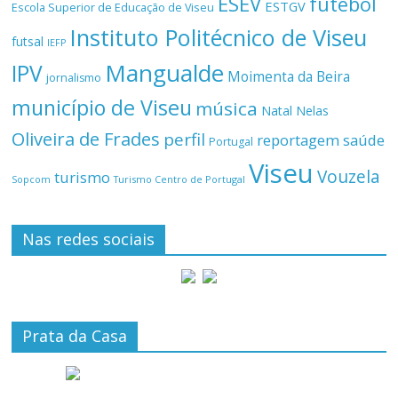
ESEV
futebol
ESTGV
Escola Superior de Educação de Viseu
Instituto Politécnico de Viseu
futsal
IEFP
Mangualde
IPV
Moimenta da Beira
jornalismo
município de Viseu
música
Natal
Nelas
Oliveira de Frades
perfil
reportagem
saúde
Portugal
Viseu
Vouzela
turismo
Turismo Centro de Portugal
Sopcom
Nas redes sociais
Prata da Casa