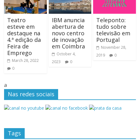
Teatro
IBM anuncia
Teleponto:
esteve em
abertura de
tudo sobre
destaque na
novo centro
televisão em
4.ª edição da
de inovação
Portugal
Feira de
em Coimbra
November 28,
Emprego
October 4,
2019
0
March 28, 2022
2023
0
0
a
Nas redes sociais
Tags