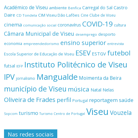
Académico de Viseu
Castro
Carregal do Sal
ambiente
Benfica
Daire
CIM Viseu Dão Lafões
Cine Clube de Viseu
CD Tondela
COVID-19
cinema
coronavírus
cultura
comunicação social
Câmara Municipal de Viseu
desporto
desemprego
ensino superior
economia
empreendedorismo
entrevista
ESEV
futebol
ESTGV
Escola Superior de Educação de Viseu
Instituto Politécnico de Viseu
futsal
IEFP
Mangualde
IPV
Moimenta da Beira
jornalismo
município de Viseu
música
Natal
Nelas
Oliveira de Frades
perfil
reportagem
saúde
Portugal
Viseu
Vouzela
turismo
Turismo Centro de Portugal
Sopcom
Nas redes sociais