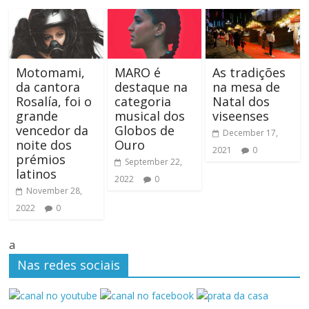
Motomami,
MARO é
As tradições
da cantora
destaque na
na mesa de
Rosalía, foi o
categoria
Natal dos
grande
musical dos
viseenses
vencedor da
Globos de
December 17,
noite dos
Ouro
2021
0
prémios
September 22,
latinos
2022
0
November 28,
2022
0
a
Nas redes sociais