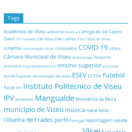
Tags
Académico de Viseu
Castro
Carregal do Sal
ambiente
Benfica
Daire
CIM Viseu Dão Lafões
Cine Clube de Viseu
CD Tondela
COVID-19
cinema
coronavírus
cultura
comunicação social
Câmara Municipal de Viseu
desporto
desemprego
ensino superior
economia
empreendedorismo
entrevista
ESEV
futebol
ESTGV
Escola Superior de Educação de Viseu
Instituto Politécnico de Viseu
futsal
IEFP
Mangualde
IPV
Moimenta da Beira
jornalismo
município de Viseu
música
Natal
Nelas
Oliveira de Frades
perfil
reportagem
saúde
Portugal
Viseu