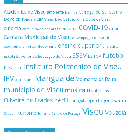
Académico de Viseu
Castro
Carregal do Sal
ambiente
Benfica
Daire
CIM Viseu Dão Lafões
Cine Clube de Viseu
CD Tondela
COVID-19
cinema
coronavírus
cultura
comunicação social
Câmara Municipal de Viseu
desporto
desemprego
ensino superior
economia
empreendedorismo
entrevista
ESEV
futebol
ESTGV
Escola Superior de Educação de Viseu
Instituto Politécnico de Viseu
futsal
IEFP
Mangualde
IPV
Moimenta da Beira
jornalismo
município de Viseu
música
Natal
Nelas
Oliveira de Frades
perfil
reportagem
saúde
Portugal
Viseu
Vouzela
turismo
Turismo Centro de Portugal
Sopcom