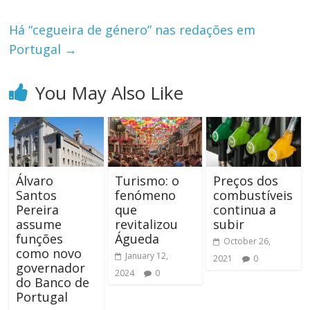
Há “cegueira de género” nas redações em
Portugal
→
You May Also Like
Álvaro
Turismo: o
Preços dos
Santos
fenómeno
combustíveis
Pereira
que
continua a
assume
revitalizou
subir
funções
Águeda
October 26,
como novo
January 12,
2021
0
governador
2024
0
do Banco de
Portugal