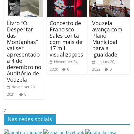
Livro “O
Concerto de
Vouzela
Despertar
Francisco
avança com
das
Sales conta
Plano
Montanhas”
com mais de
Municipal
vai ser
17 mil
para a
apresentado
visualizações
Igualdade
a 4 de
November 24,
January 20,
dezembro no
2020
0
2022
0
Auditório de
Vouzela
November 26,
2021
0
a
Nas redes sociais