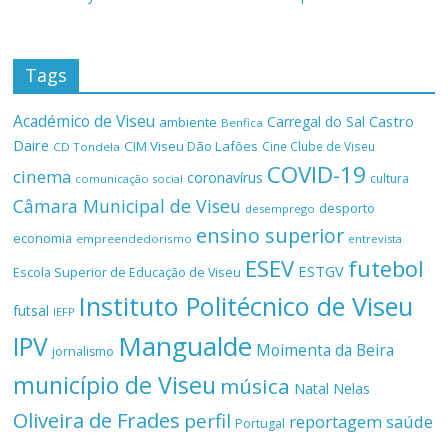
Tags
Académico de Viseu
Castro
Carregal do Sal
ambiente
Benfica
Daire
CIM Viseu Dão Lafões
Cine Clube de Viseu
CD Tondela
COVID-19
cinema
coronavírus
cultura
comunicação social
Câmara Municipal de Viseu
desporto
desemprego
ensino superior
economia
empreendedorismo
entrevista
ESEV
futebol
ESTGV
Escola Superior de Educação de Viseu
Instituto Politécnico de Viseu
futsal
IEFP
Mangualde
IPV
Moimenta da Beira
jornalismo
município de Viseu
música
Natal
Nelas
Oliveira de Frades
perfil
reportagem
saúde
Portugal