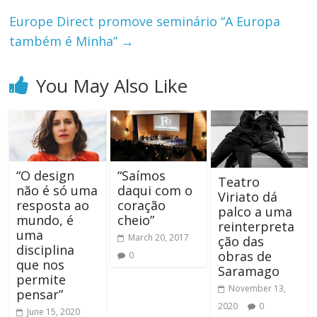
Europe Direct promove seminário “A Europa
também é Minha”
→
You May Also Like
“O design
“Saímos
Teatro
não é só uma
daqui com o
Viriato dá
resposta ao
coração
palco a uma
mundo, é
cheio”
reinterpreta
uma
March 20, 2017
ção das
disciplina
obras de
0
que nos
Saramago
permite
November 13,
pensar”
2020
0
June 15, 2020