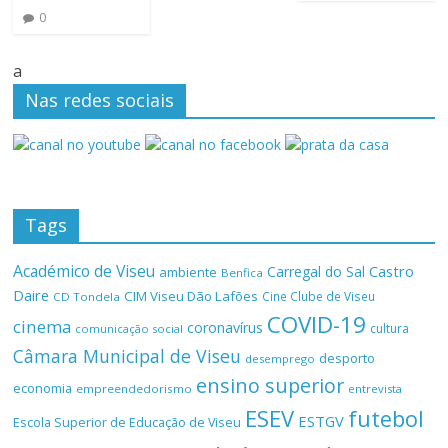
0
a
Nas redes sociais
Tags
Académico de Viseu
Castro
Carregal do Sal
ambiente
Benfica
Daire
CIM Viseu Dão Lafões
Cine Clube de Viseu
CD Tondela
COVID-19
cinema
coronavírus
cultura
comunicação social
Câmara Municipal de Viseu
desporto
desemprego
ensino superior
economia
empreendedorismo
entrevista
ESEV
futebol
ESTGV
Escola Superior de Educação de Viseu