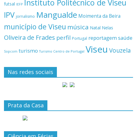
Instituto Politécnico de Viseu
futsal
IEFP
Mangualde
IPV
Moimenta da Beira
jornalismo
município de Viseu
música
Natal
Nelas
Oliveira de Frades
perfil
reportagem
saúde
Portugal
Viseu
Vouzela
turismo
Turismo Centro de Portugal
Sopcom
Nas redes sociais
Prata da Casa
Ciência em Férias