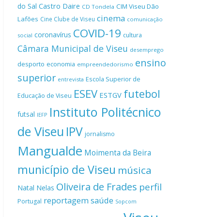
Castro Daire
do Sal
CIM Viseu Dão
CD Tondela
cinema
Lafões
Cine Clube de Viseu
comunicação
COVID-19
coronavírus
cultura
social
Câmara Municipal de Viseu
desemprego
ensino
desporto
economia
empreendedorismo
superior
Escola Superior de
entrevista
ESEV
futebol
ESTGV
Educação de Viseu
Instituto Politécnico
futsal
IEFP
de Viseu
IPV
jornalismo
Mangualde
Moimenta da Beira
município de Viseu
música
Oliveira de Frades
perfil
Natal
Nelas
reportagem
saúde
Portugal
Sopcom