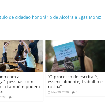
ítulo de cidadão honorário de Alcofra a Egas Moniz
ndo com a
“O processo de escrita é,
ça”: pessoas com
essencialmente, trabalho e
ência também podem
rotina”
te
May 29, 2020
0
 2022
0