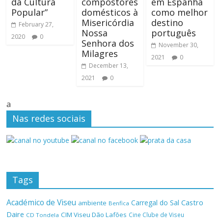
da Cultura
compostores
em Espanha
Popular”
domésticos à
como melhor
Misericórdia
destino
February 27,
Nossa
português
2020
0
Senhora dos
November 30,
Milagres
2021
0
December 13,
2021
0
a
Nas redes sociais
Tags
Académico de Viseu
Castro
Carregal do Sal
ambiente
Benfica
Daire
CIM Viseu Dão Lafões
Cine Clube de Viseu
CD Tondela