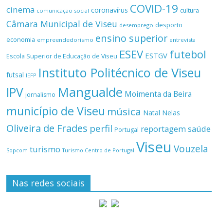
COVID-19
cinema
coronavírus
cultura
comunicação social
Câmara Municipal de Viseu
desporto
desemprego
ensino superior
economia
empreendedorismo
entrevista
ESEV
futebol
ESTGV
Escola Superior de Educação de Viseu
Instituto Politécnico de Viseu
futsal
IEFP
Mangualde
IPV
Moimenta da Beira
jornalismo
município de Viseu
música
Natal
Nelas
Oliveira de Frades
perfil
reportagem
saúde
Portugal
Viseu
Vouzela
turismo
Turismo Centro de Portugal
Sopcom
Nas redes sociais