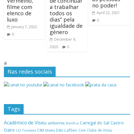
Vermelho,
de continuar
no poder!
filme com
a trabalhar
elenco de
todos os
April 22, 2021
luxo
dias” pela
0
igualdade de
January 7, 2022
género
0
December 9,
2020
0
a
Nas redes sociais
Tags
Académico de Viseu
Castro
Carregal do Sal
ambiente
Benfica
Daire
CIM Viseu Dão Lafões
Cine Clube de Viseu
CD Tondela