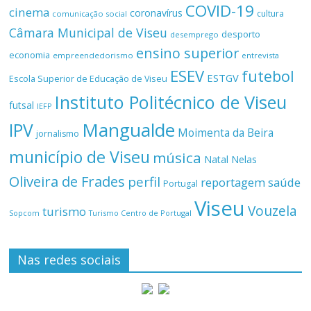
COVID-19
cinema
coronavírus
cultura
comunicação social
Câmara Municipal de Viseu
desporto
desemprego
ensino superior
economia
empreendedorismo
entrevista
ESEV
futebol
ESTGV
Escola Superior de Educação de Viseu
Instituto Politécnico de Viseu
futsal
IEFP
Mangualde
IPV
Moimenta da Beira
jornalismo
município de Viseu
música
Natal
Nelas
Oliveira de Frades
perfil
reportagem
saúde
Portugal
Viseu
Vouzela
turismo
Turismo Centro de Portugal
Sopcom
Nas redes sociais