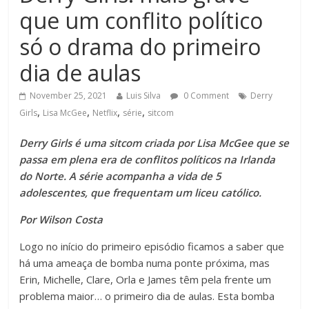
que um conflito político
só o drama do primeiro
dia de aulas
November 25, 2021
Luis Silva
0 Comment
Derry
,
,
,
,
Girls
Lisa McGee
Netflix
série
sitcom
Derry Girls é uma sitcom criada por Lisa McGee que se
passa em plena era de conflitos políticos na Irlanda
do Norte. A série acompanha a vida de 5
adolescentes, que frequentam um liceu católico.
Por Wilson Costa
Logo no início do primeiro episódio ficamos a saber que
há uma ameaça de bomba numa ponte próxima, mas
Erin, Michelle, Clare, Orla e James têm pela frente um
problema maior… o primeiro dia de aulas. Esta bomba