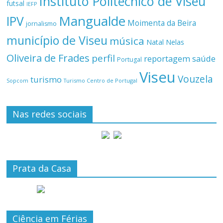
Instituto Politécnico de Viseu
futsal
IEFP
Mangualde
IPV
Moimenta da Beira
jornalismo
município de Viseu
música
Natal
Nelas
Oliveira de Frades
perfil
reportagem
saúde
Portugal
Viseu
Vouzela
turismo
Turismo Centro de Portugal
Sopcom
Nas redes sociais
Prata da Casa
Ciência em Férias