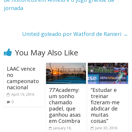
jornada
United goleado por Watford de Ranieri
→
You May Also Like
LAAC vence
no
campeonato
nacional
77’Academy:
“Estudar e
April 19, 2016
um sonho
treinar
chamado
fizeram-me
0
padel, que
abdicar de
ganhou asas
muitas
em Coimbra
coisas”
January 18,
June 30, 2018