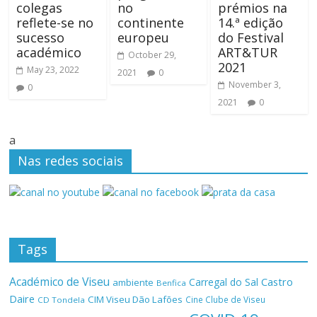
colegas
no
prémios na
reflete-se no
continente
14.ª edição
sucesso
europeu
do Festival
académico
ART&TUR
October 29,
2021
May 23, 2022
2021
0
November 3,
0
2021
0
a
Nas redes sociais
Tags
Académico de Viseu
Castro
Carregal do Sal
ambiente
Benfica
Daire
CIM Viseu Dão Lafões
Cine Clube de Viseu
CD Tondela