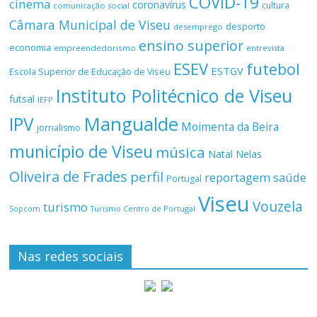
COVID-19
cinema
coronavírus
cultura
comunicação social
Câmara Municipal de Viseu
desporto
desemprego
ensino superior
economia
empreendedorismo
entrevista
ESEV
futebol
ESTGV
Escola Superior de Educação de Viseu
Instituto Politécnico de Viseu
futsal
IEFP
Mangualde
IPV
Moimenta da Beira
jornalismo
município de Viseu
música
Natal
Nelas
Oliveira de Frades
perfil
reportagem
saúde
Portugal
Viseu
Vouzela
turismo
Turismo Centro de Portugal
Sopcom
Nas redes sociais