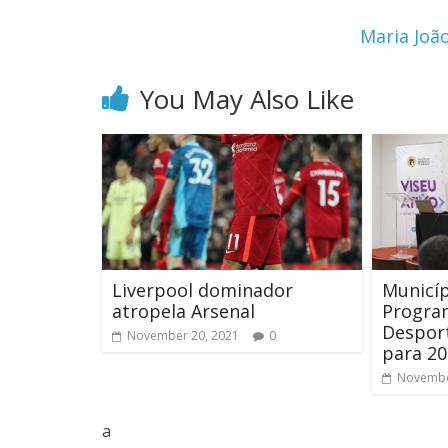
Maria Joã
You May Also Like
Liverpool dominador
Municí
atropela Arsenal
Progra
Desport
November 20, 2021
0
para 2
Novembe
a