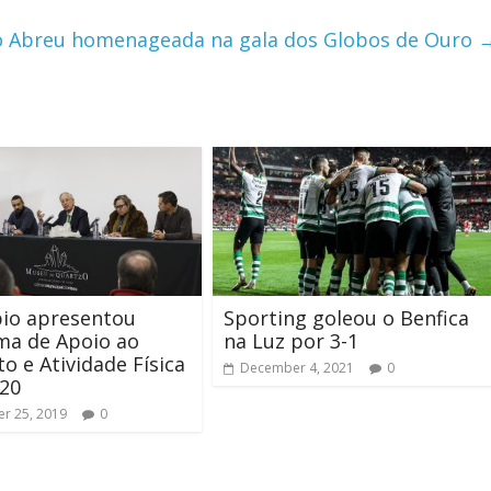
o Abreu homenageada na gala dos Globos de Ouro
pio apresentou
Sporting goleou o Benfica
ma de Apoio ao
na Luz por 3-1
o e Atividade Física
December 4, 2021
0
020
r 25, 2019
0