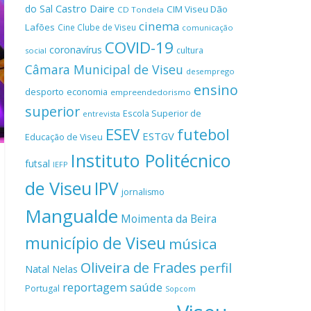
Castro Daire
do Sal
CIM Viseu Dão
CD Tondela
cinema
Lafões
Cine Clube de Viseu
comunicação
COVID-19
coronavírus
cultura
social
Câmara Municipal de Viseu
desemprego
ensino
desporto
economia
empreendedorismo
superior
Escola Superior de
entrevista
ESEV
futebol
ESTGV
Educação de Viseu
Instituto Politécnico
futsal
IEFP
de Viseu
IPV
jornalismo
Mangualde
Moimenta da Beira
município de Viseu
música
Oliveira de Frades
perfil
Natal
Nelas
reportagem
saúde
Portugal
Sopcom