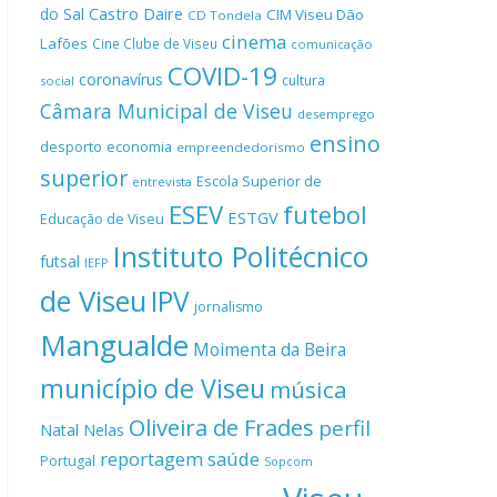
Castro Daire
do Sal
CIM Viseu Dão
CD Tondela
cinema
Lafões
Cine Clube de Viseu
comunicação
COVID-19
coronavírus
cultura
social
Câmara Municipal de Viseu
desemprego
ensino
desporto
economia
empreendedorismo
superior
Escola Superior de
entrevista
ESEV
futebol
ESTGV
Educação de Viseu
Instituto Politécnico
futsal
IEFP
de Viseu
IPV
jornalismo
Mangualde
Moimenta da Beira
município de Viseu
música
Oliveira de Frades
perfil
Natal
Nelas
reportagem
saúde
Portugal
Sopcom