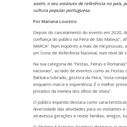
assim, o seu estatuto de referência no país,
cultura popular portuguesa.
Por Mariana Loureiro
Depois do cancelamento do evento em 2020, de
confiança do público na Feira de São Mateus”, 
MARCA”. Num inquérito a mais de mil pessoas, 
um Ícone de Referência Nacional, num nível de s
Na sua categoria de “Festas, Feiras e Romarias
nacionais”, ao lado de eventos como as Festas 
Bárbara Sobrado, gestora da Feira, “esta conqui
enquanto marca e experiência. É o melhor pre
privados da menina dos olhos de Viseu”.
O público inquirido destaca como características
diversidade das atividades para os visitantes e
atravessa gerações e reúne famílias, amigos, tu
O “Prémio 5 Estrelas Regiões” distingue as mar