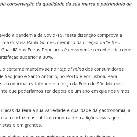
 pela conservação da qualidade da sua marca e património da
vido à pandemia da Covid-19, “esta distinção comprova a
afirma Cristina Paula Gomes, membro da direção da “VISEU
a Guardiã das Feiras Populares é novamente reconhecida como
atisfação superior a 80%.
”, o certame mantém-se no “
top of mind
dos consumidores
de São João e Santo António, no Porto e em Lisboa. Para
sta confirma a vitalidade e a força da Feira de São Mateus
sente que poderíamos ter depois de um ano em que nos vimos
 únicas da feira a sua variedade e qualidade da gastronomia, a
 o seu cartaz musical. Uma montra de tradições vivas que
ristas e emigrantes.
cas eleitas pelos consumidores como extraordinárias e