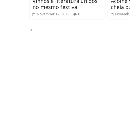
Vinhos e literatura unidos
Acolhe 
no mesmo festival
cheia d
November 17, 2018
0
Novembe
a