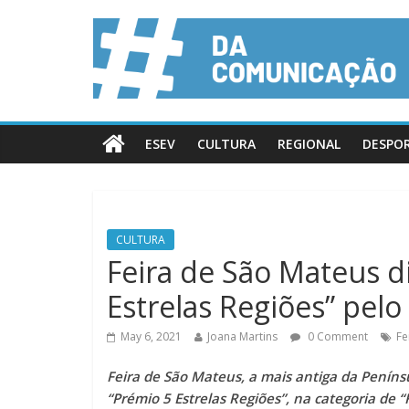
ESEV
CULTURA
REGIONAL
DESPO
CULTURA
Feira de São Mateus d
Estrelas Regiões” pelo
May 6, 2021
Joana Martins
0 Comment
Fe
Feira de São Mateus, a mais antiga da Penínsu
“Prémio 5 Estrelas Regiões”, na categoria de “F