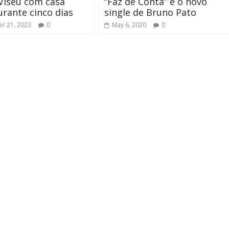
Viseu com casa
“Faz de Conta” é o novo
urante cinco dias
single de Bruno Pato
r 21, 2023
0
May 6, 2020
0