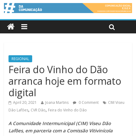
REGIONAL
Feira do Vinho do Dão
arranca hoje em formato
digital
April 20, 2021
Joana Martins
0 Comment
CIM Viseu
,
,
Dão Lafões
CVR Dão
Feira do Vinho do Dão
A Comunidade Intermunicipal (CIM) Viseu Dão
Lafões, em parceria com a Comissão Vitivinícola