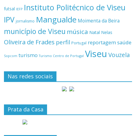
Instituto Politécnico de Viseu
futsal
IEFP
Mangualde
IPV
Moimenta da Beira
jornalismo
município de Viseu
música
Natal
Nelas
Oliveira de Frades
perfil
reportagem
saúde
Portugal
Viseu
Vouzela
turismo
Turismo Centro de Portugal
Sopcom
Nas redes sociais
Prata da Casa