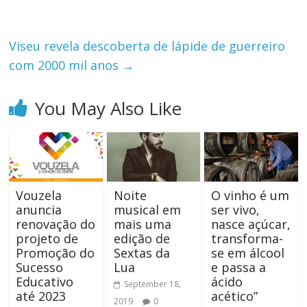
Viseu revela descoberta de lápide de guerreiro
com 2000 mil anos
→
You May Also Like
Vouzela
Noite
O vinho é um
anuncia
musical em
ser vivo,
renovação do
mais uma
nasce açúcar,
projeto de
edição de
transforma-
Promoção do
Sextas da
se em álcool
Sucesso
Lua
e passa a
Educativo
ácido
September 18,
até 2023
acético”
2019
0