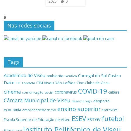
2025
0
a
Nas redes sociais
Tags
Académico de Viseu
Castro
Carregal do Sal
ambiente
Benfica
Daire
CIM Viseu Dão Lafões
Cine Clube de Viseu
CD Tondela
COVID-19
cinema
coronavírus
cultura
comunicação social
Câmara Municipal de Viseu
desporto
desemprego
ensino superior
economia
empreendedorismo
entrevista
ESEV
futebol
ESTGV
Escola Superior de Educação de Viseu
Instituto Politécnico de Viseu
futsal