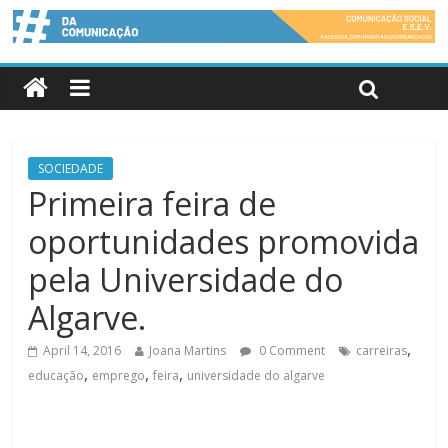
SOCIEDADE
Primeira feira de
oportunidades promovida
pela Universidade do
Algarve.
,
April 14, 2016
Joana Martins
0 Comment
carreiras
,
,
,
educação
emprego
feira
universidade do algarve