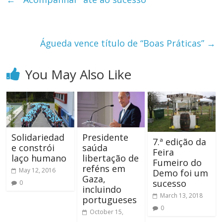
Águeda vence título de “Boas Práticas”
→
You May Also Like
Solidariedad
Presidente
7.ª edição da
e constrói
saúda
Feira
laço humano
libertação de
Fumeiro do
reféns em
May 12, 2016
Demo foi um
Gaza,
sucesso
0
incluindo
March 13, 2018
portugueses
0
October 15,