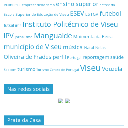
ensino superior
economia
empreendedorismo
entrevista
ESEV
futebol
ESTGV
Escola Superior de Educação de Viseu
Instituto Politécnico de Viseu
futsal
IEFP
Mangualde
IPV
Moimenta da Beira
jornalismo
município de Viseu
música
Natal
Nelas
Oliveira de Frades
perfil
reportagem
saúde
Portugal
Viseu
Vouzela
turismo
Turismo Centro de Portugal
Sopcom
Nas redes sociais
Prata da Casa