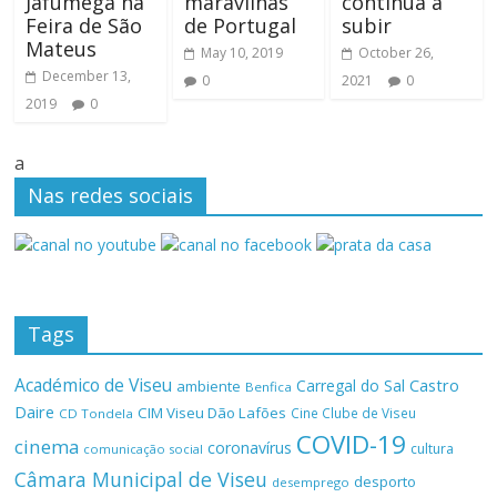
Jafumega na
maravilhas
continua a
Feira de São
de Portugal
subir
Mateus
May 10, 2019
October 26,
December 13,
0
2021
0
2019
0
a
Nas redes sociais
Tags
Académico de Viseu
Castro
Carregal do Sal
ambiente
Benfica
Daire
CIM Viseu Dão Lafões
Cine Clube de Viseu
CD Tondela
COVID-19
cinema
coronavírus
cultura
comunicação social
Câmara Municipal de Viseu
desporto
desemprego