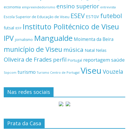
ensino superior
economia
empreendedorismo
entrevista
ESEV
futebol
ESTGV
Escola Superior de Educação de Viseu
Instituto Politécnico de Viseu
futsal
IEFP
Mangualde
IPV
Moimenta da Beira
jornalismo
município de Viseu
música
Natal
Nelas
Oliveira de Frades
perfil
reportagem
saúde
Portugal
Viseu
Vouzela
turismo
Turismo Centro de Portugal
Sopcom
Nas redes sociais
Prata da Casa