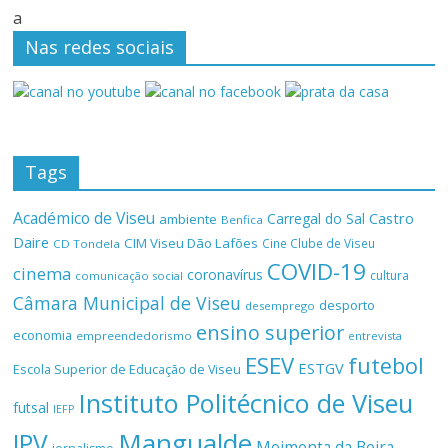
a
Nas redes sociais
Tags
Académico de Viseu
Castro
Carregal do Sal
ambiente
Benfica
Daire
CIM Viseu Dão Lafões
Cine Clube de Viseu
CD Tondela
COVID-19
cinema
coronavírus
cultura
comunicação social
Câmara Municipal de Viseu
desporto
desemprego
ensino superior
economia
empreendedorismo
entrevista
ESEV
futebol
ESTGV
Escola Superior de Educação de Viseu
Instituto Politécnico de Viseu
futsal
IEFP
Mangualde
IPV
Moimenta da Beira