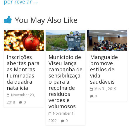
por revelar
→
You May Also Like
Inscrições
Município de
Mangualde
abertas para
Viseu lança
promove
as Montras
campanha de
estilos de
Iluminadas
sensibilizaçã
vida
da quadra
o para a
saudáveis
natalícia
recolha de
May 31, 2019
resíduos
November 23,
0
verdes e
2018
0
volumosos
November 1,
2022
0