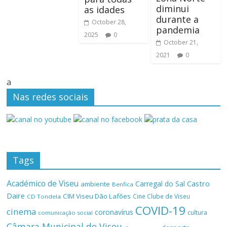
diminui
as idades
durante a
October 28,
pandemia
2025
0
October 21,
2021
0
a
Nas redes sociais
Tags
Académico de Viseu
Castro
Carregal do Sal
ambiente
Benfica
Daire
CIM Viseu Dão Lafões
Cine Clube de Viseu
CD Tondela
COVID-19
cinema
coronavírus
cultura
comunicação social
Câmara Municipal de Viseu