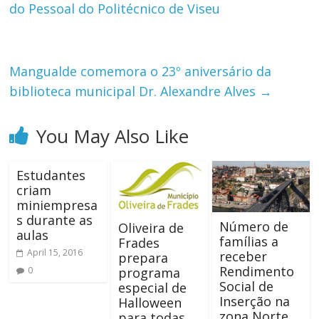
do Pessoal do Politécnico de Viseu
Mangualde comemora o 23º aniversário da
biblioteca municipal Dr. Alexandre Alves
→
You May Also Like
Estudantes
criam
miniempresa
s durante as
Número de
Oliveira de
aulas
famílias a
Frades
April 15, 2016
receber
prepara
Rendimento
0
programa
Social de
especial de
Inserção na
Halloween
zona Norte
para todas