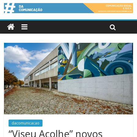
dacomunicacao
“Viseu Acolhe” novos