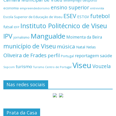
desporto
desemprego
ensino superior
economia
empreendedorismo
entrevista
ESEV
futebol
ESTGV
Escola Superior de Educação de Viseu
Instituto Politécnico de Viseu
futsal
IEFP
Mangualde
IPV
Moimenta da Beira
jornalismo
município de Viseu
música
Natal
Nelas
Oliveira de Frades
perfil
reportagem
saúde
Portugal
Viseu
Vouzela
turismo
Turismo Centro de Portugal
Sopcom
Nas redes sociais
Prata da Casa