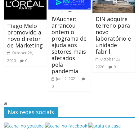
IVAucher:
DIN adquire
arrancou
terreno para
Tiago Melo
ontem o
novo
promovido a
programa de
laboratório e
novo diretor
ajuda aos
unidade
de Marketing
setores mais
fabril
October 28,
afetados
October 23,
2020
0
pela
2020
0
pandemia
June 2, 2021
0
a
Nas redes sociais