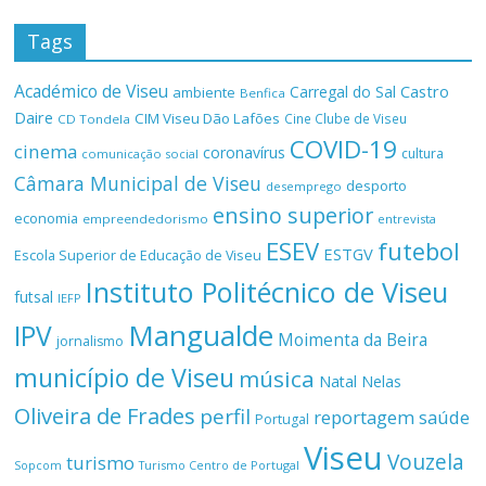
Tags
Académico de Viseu
Castro
Carregal do Sal
ambiente
Benfica
Daire
CIM Viseu Dão Lafões
Cine Clube de Viseu
CD Tondela
COVID-19
cinema
coronavírus
cultura
comunicação social
Câmara Municipal de Viseu
desporto
desemprego
ensino superior
economia
empreendedorismo
entrevista
ESEV
futebol
ESTGV
Escola Superior de Educação de Viseu
Instituto Politécnico de Viseu
futsal
IEFP
Mangualde
IPV
Moimenta da Beira
jornalismo
município de Viseu
música
Natal
Nelas
Oliveira de Frades
perfil
reportagem
saúde
Portugal
Viseu
Vouzela
turismo
Turismo Centro de Portugal
Sopcom