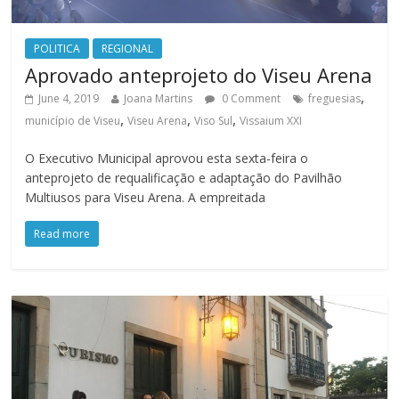
POLITICA
REGIONAL
Aprovado anteprojeto do Viseu Arena
,
June 4, 2019
Joana Martins
0 Comment
freguesias
,
,
,
município de Viseu
Viseu Arena
Viso Sul
Vissaium XXI
O Executivo Municipal aprovou esta sexta-feira o
anteprojeto de requalificação e adaptação do Pavilhão
Multiusos para Viseu Arena. A empreitada
Read more