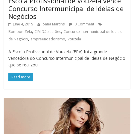
Escola Profissional de Vouzela vence
Concurso Intermunicipal de Ideias de
Negócios
June 4, 2019
Joana Martins
0 Comment
,
,
BombomZela
CIM Dão Lafões
Concurso Intermunicipal de Ideias
,
,
de Negócio
empreendedorismo
Vouzela
A Escola Profissional de Vouzela (EPV) foi a grande
vencedora do Concurso Intermunicipal de Ideias de Negócio
que se realizou
Read more