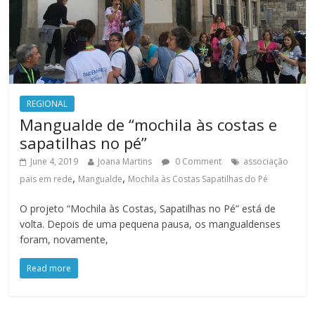
REGIONAL
Mangualde de “mochila às costas e
sapatilhas no pé”
June 4, 2019
Joana Martins
0 Comment
associação
,
,
pais em rede
Mangualde
Mochila às Costas Sapatilhas do Pé
O projeto “Mochila às Costas, Sapatilhas no Pé” está de
volta. Depois de uma pequena pausa, os mangualdenses
foram, novamente,
Read more