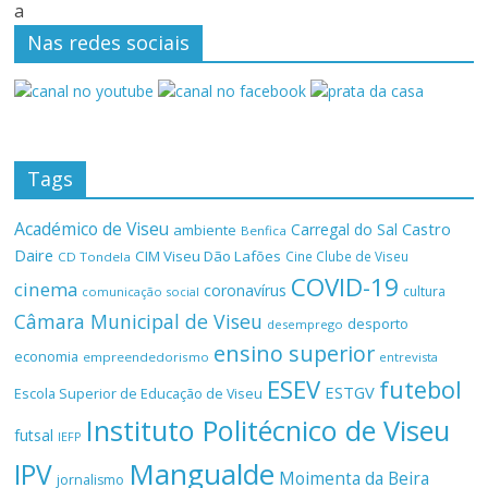
a
Nas redes sociais
Tags
Académico de Viseu
Castro
Carregal do Sal
ambiente
Benfica
Daire
CIM Viseu Dão Lafões
Cine Clube de Viseu
CD Tondela
COVID-19
cinema
coronavírus
cultura
comunicação social
Câmara Municipal de Viseu
desporto
desemprego
ensino superior
economia
empreendedorismo
entrevista
ESEV
futebol
ESTGV
Escola Superior de Educação de Viseu
Instituto Politécnico de Viseu
futsal
IEFP
Mangualde
IPV
Moimenta da Beira
jornalismo