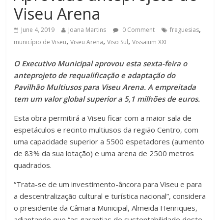
Viseu Arena
,
June 4, 2019
Joana Martins
0 Comment
freguesias
,
,
,
município de Viseu
Viseu Arena
Viso Sul
Vissaium XXI
O Executivo Municipal aprovou esta sexta-feira o
anteprojeto de requalificação e adaptação do
Pavilhão Multiusos para Viseu Arena. A empreitada
tem um valor global superior a 5,1 milhões de euros.
Esta obra permitirá a Viseu ficar com a maior sala de
espetáculos e recinto multiusos da região Centro, com
uma capacidade superior a 5500 espetadores (aumento
de 83% da sua lotação) e uma arena de 2500 metros
quadrados.
“Trata-se de um investimento-âncora para Viseu e para
a descentralização cultural e turística nacional”, considera
o presidente da Câmara Municipal, Almeida Henriques,
adiantando que “as garantias de sustentabilidade deste