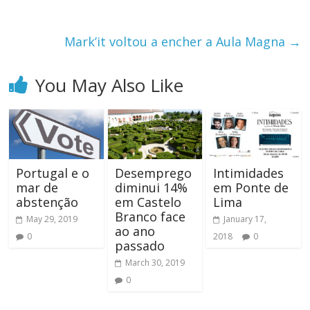
Mark’it voltou a encher a Aula Magna
→
You May Also Like
Portugal e o
Desemprego
Intimidades
mar de
diminui 14%
em Ponte de
abstenção
em Castelo
Lima
Branco face
May 29, 2019
January 17,
ao ano
0
2018
0
passado
March 30, 2019
0