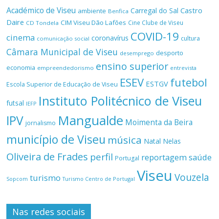
Académico de Viseu
Castro
Carregal do Sal
ambiente
Benfica
Daire
CIM Viseu Dão Lafões
Cine Clube de Viseu
CD Tondela
COVID-19
cinema
coronavírus
cultura
comunicação social
Câmara Municipal de Viseu
desporto
desemprego
ensino superior
economia
empreendedorismo
entrevista
ESEV
futebol
ESTGV
Escola Superior de Educação de Viseu
Instituto Politécnico de Viseu
futsal
IEFP
Mangualde
IPV
Moimenta da Beira
jornalismo
município de Viseu
música
Natal
Nelas
Oliveira de Frades
perfil
reportagem
saúde
Portugal
Viseu
Vouzela
turismo
Turismo Centro de Portugal
Sopcom
Nas redes sociais