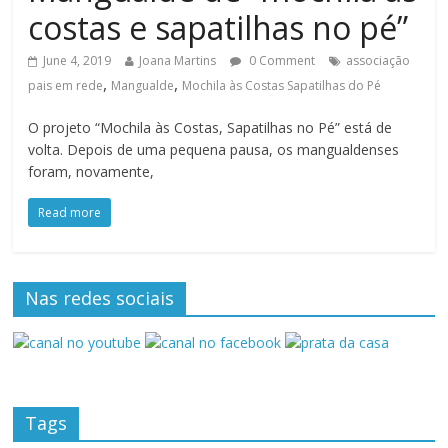
costas e sapatilhas no pé”
June 4, 2019
Joana Martins
0 Comment
associação
,
,
pais em rede
Mangualde
Mochila às Costas Sapatilhas do Pé
O projeto “Mochila às Costas, Sapatilhas no Pé” está de
volta. Depois de uma pequena pausa, os mangualdenses
foram, novamente,
Read more
Nas redes sociais
Tags