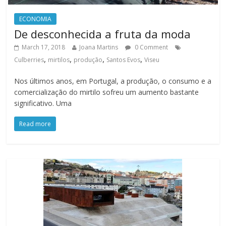
ECONOMIA
De desconhecida a fruta da moda
March 17, 2018
Joana Martins
0 Comment
,
,
,
,
Culberries
mirtilos
produção
Santos Evos
Viseu
Nos últimos anos, em Portugal, a produção, o consumo e a
comercialização do mirtilo sofreu um aumento bastante
significativo. Uma
Read more