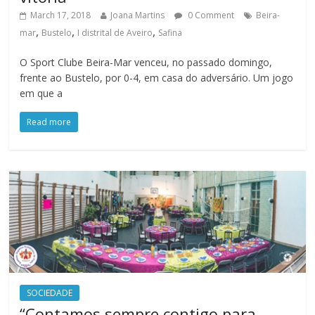
March 17, 2018
Joana Martins
0 Comment
Beira-
,
,
,
mar
Bustelo
I distrital de Aveiro
Safina
O Sport Clube Beira-Mar venceu, no passado domingo,
frente ao Bustelo, por 0-4, em casa do adversário. Um jogo
em que a
Read more
SOCIEDADE
“Contamos sempre contigo para