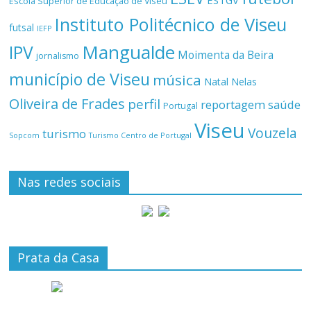
ESTGV
Escola Superior de Educação de Viseu
Instituto Politécnico de Viseu
futsal
IEFP
Mangualde
IPV
Moimenta da Beira
jornalismo
município de Viseu
música
Natal
Nelas
Oliveira de Frades
perfil
reportagem
saúde
Portugal
Viseu
Vouzela
turismo
Turismo Centro de Portugal
Sopcom
Nas redes sociais
Prata da Casa