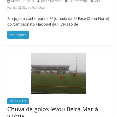
March 17, 2018
Joana Martins
0 Comment
ABC
,
,
Nelas
CS São João
futsal
Em jogo a contar para a 3ª Jornada da 2ª Fase (Zona Norte)
do Campeonato Nacional da II Divisão de
Read more
DESPORTO
Chuva de golos levou Beira Mar à
vitória