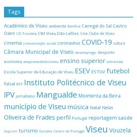
Tags
Académico de Viseu
Castro
Carregal do Sal
ambiente
Benfica
Daire
CIM Viseu Dão Lafões
Cine Clube de Viseu
CD Tondela
COVID-19
cinema
coronavírus
cultura
comunicação social
Câmara Municipal de Viseu
desporto
desemprego
ensino superior
economia
empreendedorismo
entrevista
ESEV
futebol
ESTGV
Escola Superior de Educação de Viseu
Instituto Politécnico de Viseu
futsal
IEFP
Mangualde
IPV
Moimenta da Beira
jornalismo
município de Viseu
música
Natal
Nelas
Oliveira de Frades
perfil
reportagem
saúde
Portugal
Viseu
Vouzela
turismo
Turismo Centro de Portugal
Sopcom