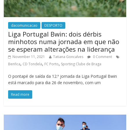
dacomunicacao
DESPORTO
Liga Portugal Bwin: dois dérbis
minhotos numa jornada em que não
se esperam alterações na liderança
November 11, 2021
Tatiana Goncalves
0 Comment
,
,
,
Benfica
CD Tondela
FC Porto
Sporting Clube de Braga
O pontapé de saída da 12.ª jornada da Liga Portugal Bwin
está marcado para dia 26 de novembro, com um
Read more