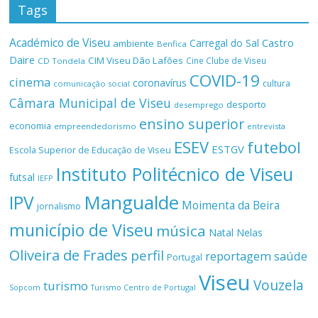
Tags
Académico de Viseu
Castro
Carregal do Sal
ambiente
Benfica
Daire
CIM Viseu Dão Lafões
Cine Clube de Viseu
CD Tondela
COVID-19
cinema
coronavírus
cultura
comunicação social
Câmara Municipal de Viseu
desporto
desemprego
ensino superior
economia
empreendedorismo
entrevista
ESEV
futebol
ESTGV
Escola Superior de Educação de Viseu
Instituto Politécnico de Viseu
futsal
IEFP
Mangualde
IPV
Moimenta da Beira
jornalismo
município de Viseu
música
Natal
Nelas
Oliveira de Frades
perfil
reportagem
saúde
Portugal
Viseu
Vouzela
turismo
Turismo Centro de Portugal
Sopcom