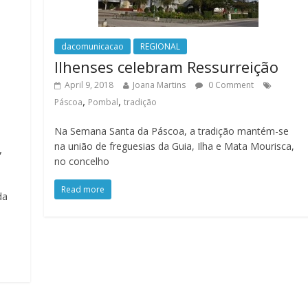
dacomunicacao
REGIONAL
Ilhenses celebram Ressurreição
April 9, 2018
Joana Martins
0 Comment
,
,
Páscoa
Pombal
tradição
Na Semana Santa da Páscoa, a tradição mantém-se
na união de freguesias da Guia, Ilha e Mata Mourisca,
,
no concelho
Read more
da