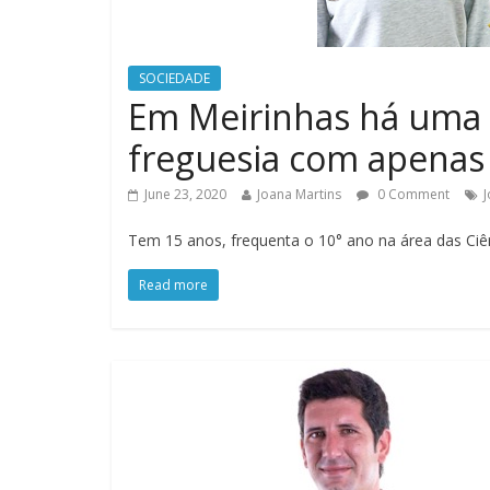
SOCIEDADE
Em Meirinhas há uma 
freguesia com apenas
June 23, 2020
Joana Martins
0 Comment
J
Tem 15 anos, frequenta o 10° ano na área das Ci
Read more