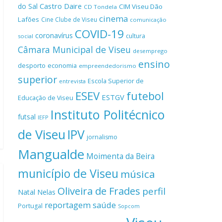
Castro Daire
do Sal
CIM Viseu Dão
CD Tondela
cinema
Lafões
Cine Clube de Viseu
comunicação
COVID-19
coronavírus
cultura
social
Câmara Municipal de Viseu
desemprego
ensino
desporto
economia
empreendedorismo
superior
Escola Superior de
entrevista
ESEV
futebol
ESTGV
Educação de Viseu
Instituto Politécnico
futsal
IEFP
de Viseu
IPV
jornalismo
Mangualde
Moimenta da Beira
município de Viseu
música
Oliveira de Frades
perfil
Natal
Nelas
reportagem
saúde
Portugal
Sopcom