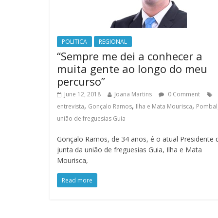
POLITICA
REGIONAL
“Sempre me dei a conhecer a
muita gente ao longo do meu
percurso”
June 12, 2018
Joana Martins
0 Comment
,
,
,
entrevista
Gonçalo Ramos
Ilha e Mata Mourisca
Pombal
união de freguesias Guia
Gonçalo Ramos, de 34 anos, é o atual Presidente 
junta da união de freguesias Guia, Ilha e Mata
Mourisca,
Read more