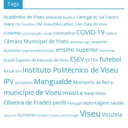
Tags
Académico de Viseu
Castro
Carregal do Sal
ambiente
Benfica
Daire
CIM Viseu Dão Lafões
Cine Clube de Viseu
CD Tondela
COVID-19
cinema
coronavírus
cultura
comunicação social
Câmara Municipal de Viseu
desporto
desemprego
ensino superior
economia
empreendedorismo
entrevista
ESEV
futebol
ESTGV
Escola Superior de Educação de Viseu
Instituto Politécnico de Viseu
futsal
IEFP
Mangualde
IPV
Moimenta da Beira
jornalismo
município de Viseu
música
Natal
Nelas
Oliveira de Frades
perfil
reportagem
saúde
Portugal
Viseu
Vouzela
turismo
Turismo Centro de Portugal
Sopcom