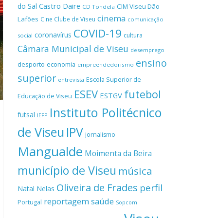
Castro Daire
do Sal
CIM Viseu Dão
CD Tondela
cinema
Lafões
Cine Clube de Viseu
comunicação
COVID-19
coronavírus
cultura
social
Câmara Municipal de Viseu
desemprego
ensino
desporto
economia
empreendedorismo
superior
Escola Superior de
entrevista
ESEV
futebol
ESTGV
Educação de Viseu
Instituto Politécnico
futsal
IEFP
de Viseu
IPV
jornalismo
Mangualde
Moimenta da Beira
município de Viseu
música
Oliveira de Frades
perfil
Natal
Nelas
reportagem
saúde
Portugal
Sopcom