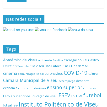
Nas redes sociais
Tags
Académico de Viseu
Castro
Carregal do Sal
ambiente
Benfica
Daire
CIM Viseu Dão Lafões
Cine Clube de Viseu
CD Tondela
COVID-19
cinema
coronavírus
cultura
comunicação social
Câmara Municipal de Viseu
desporto
desemprego
ensino superior
economia
empreendedorismo
entrevista
ESEV
futebol
ESTGV
Escola Superior de Educação de Viseu
Instituto Politécnico de Viseu
futsal
IEFP