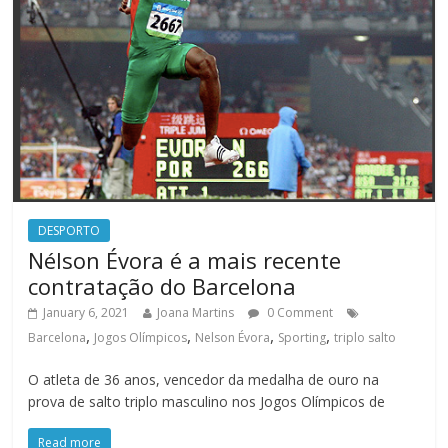
DESPORTO
Nélson Évora é a mais recente
contratação do Barcelona
January 6, 2021
Joana Martins
0 Comment
,
,
,
,
Barcelona
Jogos Olímpicos
Nelson Évora
Sporting
triplo salto
O atleta de 36 anos, vencedor da medalha de ouro na
prova de salto triplo masculino nos Jogos Olímpicos de
Read more