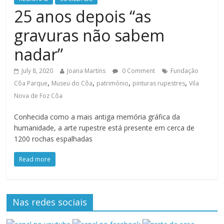
25 anos depois “as
gravuras não sabem
nadar”
July 8, 2020
Joana Martins
0 Comment
Fundação
,
,
,
,
Côa Parque
Museu do Côa
património
pinturas rupestres
Vila
Nova de Foz Côa
Conhecida como a mais antiga memória gráfica da
humanidade, a arte rupestre está presente em cerca de
1200 rochas espalhadas
Read more
Nas redes sociais