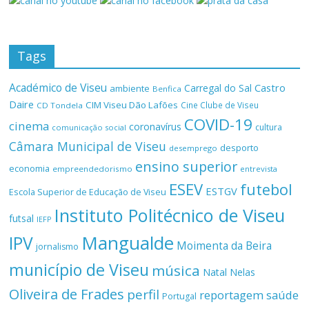
Tags
Académico de Viseu
Castro
Carregal do Sal
ambiente
Benfica
Daire
CIM Viseu Dão Lafões
Cine Clube de Viseu
CD Tondela
COVID-19
cinema
coronavírus
cultura
comunicação social
Câmara Municipal de Viseu
desporto
desemprego
ensino superior
economia
empreendedorismo
entrevista
ESEV
futebol
ESTGV
Escola Superior de Educação de Viseu
Instituto Politécnico de Viseu
futsal
IEFP
Mangualde
IPV
Moimenta da Beira
jornalismo
município de Viseu
música
Natal
Nelas
Oliveira de Frades
perfil
reportagem
saúde
Portugal