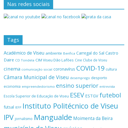
Nas redes sociais
Tags
Académico de Viseu
Castro
Carregal do Sal
ambiente
Benfica
Daire
CIM Viseu Dão Lafões
Cine Clube de Viseu
CD Tondela
COVID-19
cinema
coronavírus
cultura
comunicação social
Câmara Municipal de Viseu
desporto
desemprego
ensino superior
economia
empreendedorismo
entrevista
ESEV
futebol
ESTGV
Escola Superior de Educação de Viseu
Instituto Politécnico de Viseu
futsal
IEFP
Mangualde
IPV
Moimenta da Beira
jornalismo