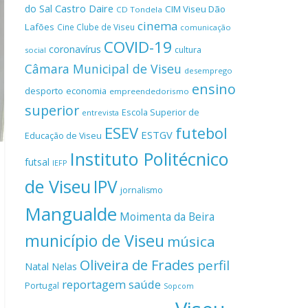
Castro Daire
do Sal
CIM Viseu Dão
CD Tondela
cinema
Lafões
Cine Clube de Viseu
comunicação
COVID-19
coronavírus
cultura
social
Câmara Municipal de Viseu
desemprego
ensino
desporto
economia
empreendedorismo
superior
Escola Superior de
entrevista
ESEV
futebol
ESTGV
Educação de Viseu
Instituto Politécnico
futsal
IEFP
de Viseu
IPV
jornalismo
Mangualde
Moimenta da Beira
município de Viseu
música
Oliveira de Frades
perfil
Natal
Nelas
reportagem
saúde
Portugal
Sopcom