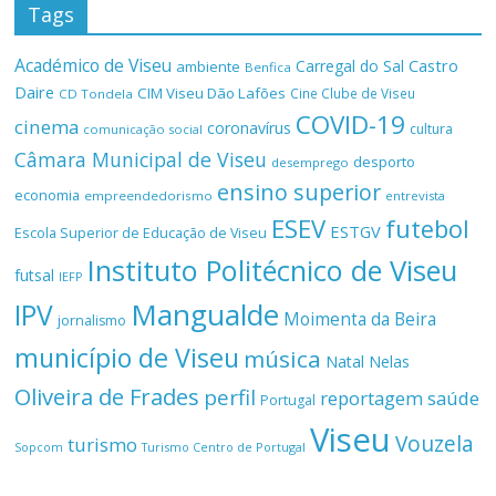
Tags
Académico de Viseu
Castro
Carregal do Sal
ambiente
Benfica
Daire
CIM Viseu Dão Lafões
Cine Clube de Viseu
CD Tondela
COVID-19
cinema
coronavírus
cultura
comunicação social
Câmara Municipal de Viseu
desporto
desemprego
ensino superior
economia
empreendedorismo
entrevista
ESEV
futebol
ESTGV
Escola Superior de Educação de Viseu
Instituto Politécnico de Viseu
futsal
IEFP
Mangualde
IPV
Moimenta da Beira
jornalismo
município de Viseu
música
Natal
Nelas
Oliveira de Frades
perfil
reportagem
saúde
Portugal
Viseu
Vouzela
turismo
Turismo Centro de Portugal
Sopcom