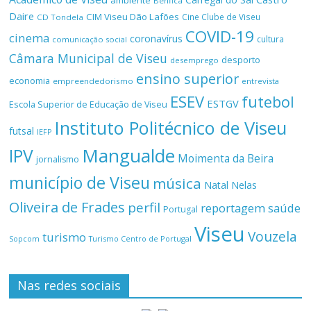
ambiente
Benfica
Daire
CIM Viseu Dão Lafões
Cine Clube de Viseu
CD Tondela
COVID-19
cinema
coronavírus
cultura
comunicação social
Câmara Municipal de Viseu
desporto
desemprego
ensino superior
economia
empreendedorismo
entrevista
ESEV
futebol
ESTGV
Escola Superior de Educação de Viseu
Instituto Politécnico de Viseu
futsal
IEFP
Mangualde
IPV
Moimenta da Beira
jornalismo
município de Viseu
música
Natal
Nelas
Oliveira de Frades
perfil
reportagem
saúde
Portugal
Viseu
Vouzela
turismo
Turismo Centro de Portugal
Sopcom
Nas redes sociais