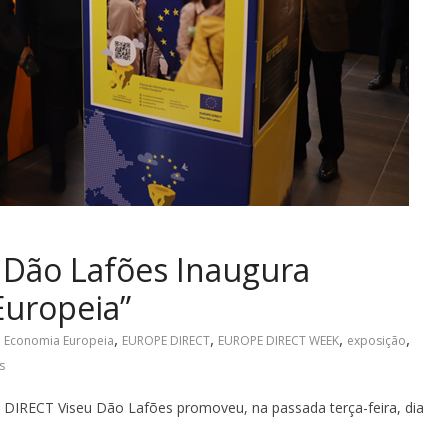
Dão Lafões Inaugura
Europeia”
,
,
,
,
Economia Europeia
EUROPE DIRECT
EUROPE DIRECT WEEK
exposição
s
RECT Viseu Dão Lafões promoveu, na passada terça-feira, dia