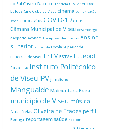
Castro Daire
do Sal
CIM Viseu Dão
CD Tondela
cinema
Lafões
Cine Clube de Viseu
comunicação
COVID-19
coronavírus
cultura
social
Câmara Municipal de Viseu
desemprego
ensino
desporto
economia
empreendedorismo
superior
Escola Superior de
entrevista
ESEV
futebol
ESTGV
Educação de Viseu
Instituto Politécnico
futsal
IEFP
de Viseu
IPV
jornalismo
Mangualde
Moimenta da Beira
município de Viseu
música
Oliveira de Frades
perfil
Natal
Nelas
reportagem
saúde
Portugal
Sopcom