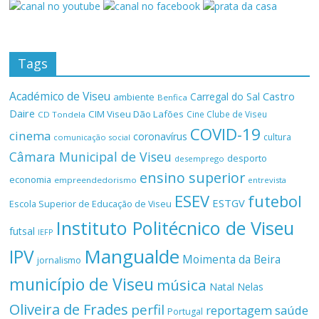
Tags
Académico de Viseu
Castro
Carregal do Sal
ambiente
Benfica
Daire
CIM Viseu Dão Lafões
Cine Clube de Viseu
CD Tondela
COVID-19
cinema
coronavírus
cultura
comunicação social
Câmara Municipal de Viseu
desporto
desemprego
ensino superior
economia
empreendedorismo
entrevista
ESEV
futebol
ESTGV
Escola Superior de Educação de Viseu
Instituto Politécnico de Viseu
futsal
IEFP
Mangualde
IPV
Moimenta da Beira
jornalismo
município de Viseu
música
Natal
Nelas
Oliveira de Frades
perfil
reportagem
saúde
Portugal