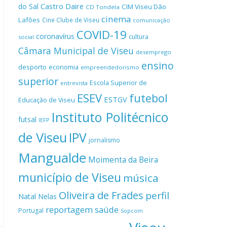
Castro Daire
do Sal
CIM Viseu Dão
CD Tondela
cinema
Lafões
Cine Clube de Viseu
comunicação
COVID-19
coronavírus
cultura
social
Câmara Municipal de Viseu
desemprego
ensino
desporto
economia
empreendedorismo
superior
Escola Superior de
entrevista
ESEV
futebol
ESTGV
Educação de Viseu
Instituto Politécnico
futsal
IEFP
de Viseu
IPV
jornalismo
Mangualde
Moimenta da Beira
município de Viseu
música
Oliveira de Frades
perfil
Natal
Nelas
reportagem
saúde
Portugal
Sopcom