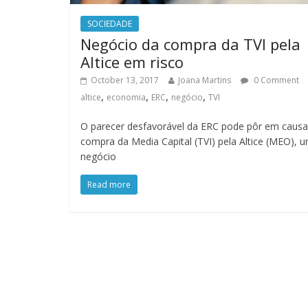
SOCIEDADE
Negócio da compra da TVI pela
Altice em risco
October 13, 2017
Joana Martins
0 Comment
,
,
,
,
altice
economia
ERC
negócio
TVI
O parecer desfavorável da ERC pode pôr em causa
compra da Media Capital (TVI) pela Altice (MEO), 
negócio
Read more