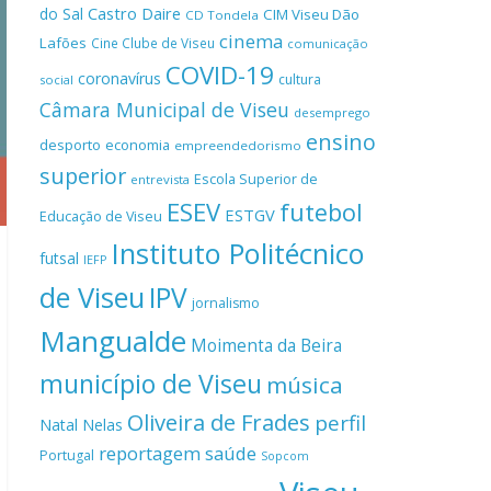
Castro Daire
do Sal
CIM Viseu Dão
CD Tondela
cinema
Lafões
Cine Clube de Viseu
comunicação
COVID-19
coronavírus
cultura
social
Câmara Municipal de Viseu
desemprego
ensino
desporto
economia
empreendedorismo
superior
Escola Superior de
entrevista
ESEV
futebol
ESTGV
Educação de Viseu
Instituto Politécnico
futsal
IEFP
de Viseu
IPV
jornalismo
Mangualde
Moimenta da Beira
município de Viseu
música
Oliveira de Frades
perfil
Natal
Nelas
reportagem
saúde
Portugal
Sopcom