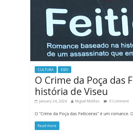
CULTURA
ESEV
O Crime da Poça das F
história de Viseu
January 24, 2024
Miguel Midões
0 Comment
O “Crime da Poça das Feiticeiras” é um romance. O
Read more