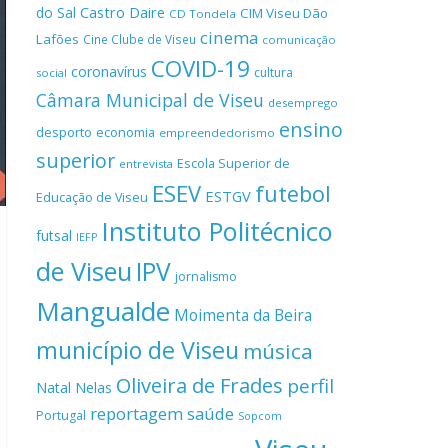
Castro Daire
do Sal
CIM Viseu Dão
CD Tondela
cinema
Lafões
Cine Clube de Viseu
comunicação
COVID-19
coronavírus
cultura
social
Câmara Municipal de Viseu
desemprego
ensino
desporto
economia
empreendedorismo
superior
Escola Superior de
entrevista
ESEV
futebol
ESTGV
Educação de Viseu
Instituto Politécnico
futsal
IEFP
de Viseu
IPV
jornalismo
Mangualde
Moimenta da Beira
município de Viseu
música
Oliveira de Frades
perfil
Natal
Nelas
reportagem
saúde
Portugal
Sopcom