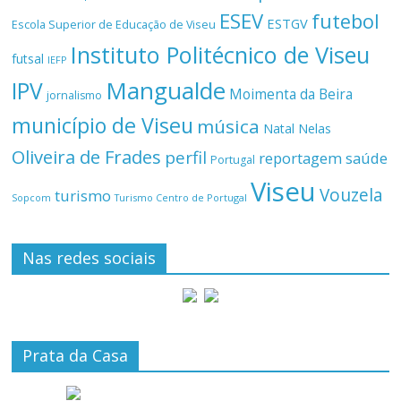
ESEV
futebol
ESTGV
Escola Superior de Educação de Viseu
Instituto Politécnico de Viseu
futsal
IEFP
Mangualde
IPV
Moimenta da Beira
jornalismo
município de Viseu
música
Natal
Nelas
Oliveira de Frades
perfil
reportagem
saúde
Portugal
Viseu
Vouzela
turismo
Turismo Centro de Portugal
Sopcom
Nas redes sociais
Prata da Casa