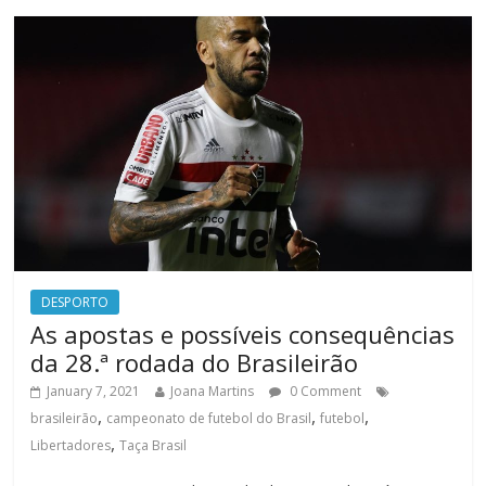
DESPORTO
As apostas e possíveis consequências
da 28.ª rodada do Brasileirão
January 7, 2021
Joana Martins
0 Comment
,
,
,
brasileirão
campeonato de futebol do Brasil
futebol
,
Libertadores
Taça Brasil